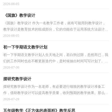
计是什么样子的呢？下面是小编整理的望月教学设计...
2026-08-05
《国旗》教学设计
《国旗》教学设计 作为一名教学工作者，就有可能用到教学设计，
教学设计是教育技术的组成部分，它的功能在于运用系统方法设计教
学过程，使之成为一种具有操作性的程序。那么什么样...
2026-08-05
初一下学期语文教学计划
初一下学期语文教学计划人生天地之间，若白驹过隙，忽然而已，我
们的工作同时也在不断更新迭代中，是时候抽出时间写写计划了。好
的计划都具备一些什么特点呢？下面是小编精心整理的初...
2026-07-30
摆研究教学设计
摆研究教学设计作为一名老师，有必要进行细致的教学设计准备工
作，借助教学设计可以提高教学质量，收到预期的教学效果。那么问
题来了，教学设计应该怎么写？下面是小编为大家整理的摆...
2026-07-29
五年级数学《正方体的表面积》教学反思