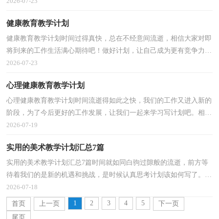
突出重点，突破难点，让我们一起认真地写一份总结吧。...
2026-07-23
健康教育教学计划
健康教育教学计划时间过得真快，总在不经意间流逝，相信大家对即
将到来的工作生活满心期待吧！做好计划，让自己成为更有竞争力的
人吧。你所接触过的计划都是什么样子的呢？以下是小编...
2026-07-23
心理健康教育教学计划
心理健康教育教学计划时间流逝得如此之快，我们的工作又进入新的
阶段，为了今后更好的工作发展，让我们一起来学习写计划吧。相信
大家又在为写计划犯愁了？以下是小编收集整理的心理...
2026-07-19
实用的美术教学计划汇总7篇
实用的美术教学计划汇总7篇时间就如同白驹过隙般的流逝，前方等
待着我们的是新的机遇和挑战，是时候认真思考计划该如何写了。什
么样的计划才是好的计划呢？下面是小编精心整理的...
2026-07-18
1
2
3
4
5
首页
上一页
下一页
尾页