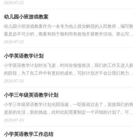
以下是小编精心整理的幼儿园小班教案，欢迎大家借鉴...
2026-07-25
幼儿园小班游戏教案
幼儿园小班游戏教案作为一名专为他人授业解惑的人民教师，编写教
案是必不可少的，教案有助于顺利而有效地开展教学活动。那么写教
案需要注意哪些问题呢？下面是小编精心整理的幼儿...
2026-07-25
小学英语教学计划
小学英语教学计划时光飞逝，时间在慢慢推演，我们的工作又进入新
的阶段，为了在工作中有更好的成长，写好计划才不会让我们努力的
时候迷失方向哦。相信大家又在为写计划犯愁了吧？以下...
2026-07-23
小学三年级英语教学计划
小学三年级英语教学计划光阴迅速，一眨眼就过去了，迎接我们的将
是新的生活，新的挑战，此时此刻需要制定一个详细的计划了。可是
到底什么样的计划才是适合自己的呢？下面是小编整理的...
2026-07-23
小学英语教学工作总结