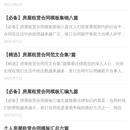
规范。拟定合同的注意事项有许多，你确定会写吗？以...
2025-09-22
【必备】房屋租赁合同模板集锦八篇
【必备】房屋租赁合同模板集锦八篇在人们愈发重视契约的社会中，
合同在生活中的使用越来越广泛，签订合同能平衡双方当事人的平等
地位。合同有不同的类型，当然也有不同的目的，以下...
2025-07-12
【精选】房屋租赁合同范文合集7篇
【精选】房屋租赁合同范文合集7篇随着法律观念的深入人心，合同
出现在我们生活中的次数越来越多，签订合同可以明确双方当事人的
权利和义务。那么大家知道合法的合同书怎么写吗？...
2025-07-12
【必备】房屋租赁合同模板汇编九篇
【必备】房屋租赁合同模板汇编九篇随着法律知识的普及，合同对我
们的帮助越来越大，签订合同也是避免争端的最好方式之一。相信很
多朋友都对拟合同感到非常苦恼吧，以下是小编精心...
2025-07-12
个人房屋租赁合同模板汇总六篇