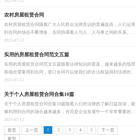
障又是一种约束。那么大家知道合同的格式吗？以下是...
2025-07-12
农村房屋租赁合同
农村房屋租赁合同随着广大人民群众法律意识的普遍提高，人们运用
到合同的场合不断增多，合同协调着人与人，人与事之间的关系。相
信很多朋友都对拟合同感到非常苦恼吧，下面是小编收...
2025-07-12
实用的房屋租赁合同范文五篇
实用的房屋租赁合同范文五篇随着法律知识的普及，越来越多的场景
和场合需要用到合同，签订合同可以使我们的合法权益得到法律的保
障。知道吗，写合同可是有方法的哦，下面是小编为大...
2025-07-12
关于个人房屋租赁合同合集10篇
关于个人房屋租赁合同合集10篇随着人们对法律的了解日益加深，能
够利用到合同的场合越来越多，合同是企业发展中一个非常重要的因
素。你所见过的合同是什么样的呢？下面是小编精心...
2025-07-12
1
2
3
4
5
首页
上一页
下一页
尾页