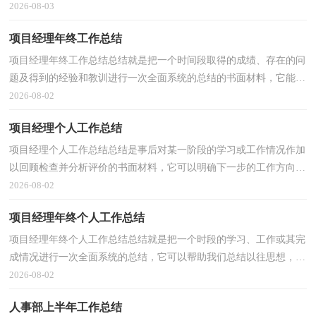
炼我们的语言组织能力，不如立即行动起来写一份...
2026-08-03
项目经理年终工作总结
项目经理年终工作总结总结就是把一个时间段取得的成绩、存在的问
题及得到的经验和教训进行一次全面系统的总结的书面材料，它能够
使头脑更加清醒，目标更加明确，我想我们需要写一...
2026-08-02
项目经理个人工作总结
项目经理个人工作总结总结是事后对某一阶段的学习或工作情况作加
以回顾检查并分析评价的书面材料，它可以明确下一步的工作方向，
少走弯路，少犯错误，提高工作效益，因此十分有必须要...
2026-08-02
项目经理年终个人工作总结
项目经理年终个人工作总结总结就是把一个时段的学习、工作或其完
成情况进行一次全面系统的总结，它可以帮助我们总结以往思想，发
扬成绩，快快来写一份总结吧。总结怎么写才不会流...
2026-08-02
人事部上半年工作总结