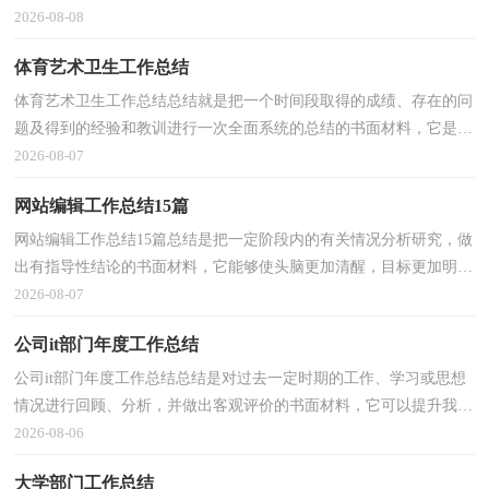
些规律性认识的一种书面材料，它可以帮助我们总...
2026-08-08
体育艺术卫生工作总结
体育艺术卫生工作总结总结就是把一个时间段取得的成绩、存在的问
题及得到的经验和教训进行一次全面系统的总结的书面材料，它是增
长才干的一种好办法，不妨让我们认真地完成总结...
2026-08-07
网站编辑工作总结15篇
网站编辑工作总结15篇总结是把一定阶段内的有关情况分析研究，做
出有指导性结论的书面材料，它能够使头脑更加清醒，目标更加明
确，快快来写一份总结吧。我们该怎么写总结呢？以下是小...
2026-08-07
公司it部门年度工作总结
公司it部门年度工作总结总结是对过去一定时期的工作、学习或思想
情况进行回顾、分析，并做出客观评价的书面材料，它可以提升我们
发现问题的能力，让我们好好写一份总结吧。总结你...
2026-08-06
大学部门工作总结