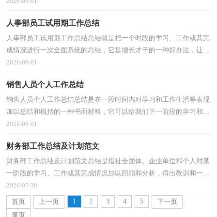
我们要做好回顾，写好总结。我们该怎么写总结呢？以...
2026-08-01
人事部员工试用期工作总结
人事部员工试用期工作总结总结就是把一个时段的学习、工作或其完
成情况进行一次全面系统的总结，它是增长才干的一种好办法，让我
们一起认真地写一份总结吧。但是总结有什么要求...
2026-08-01
销售人员个人工作总结
销售人员个人工作总结总结是在一段时间内对学习和工作生活等表现
加以总结和概括的一种书面材料，它可以给我们下一阶段的学习和工
作生活做指导，不妨坐下来好好写写总结吧。那么...
2026-08-01
财务部工作总结及计划范文
财务部工作总结及计划范文总结是指社会团体、企业单位和个人对某
一阶段的学习、工作或其完成情况加以回顾和分析，得出教训和一些
规律性认识的一种书面材料，它可使零星的、肤浅...
2026-07-30
1
2
3
4
5
首页
上一页
下一页
尾页