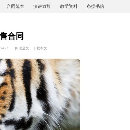
合同范本
演讲致辞
教学资料
条据书信
售合同
54:22
阅读全文
下载本文