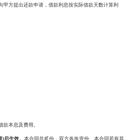
向甲方提出还款申请，借款利息按实际借款天数计算利
借款本息及费用。
章)后生效。
本合同共贰份，双方各执壹份。本合同若有其