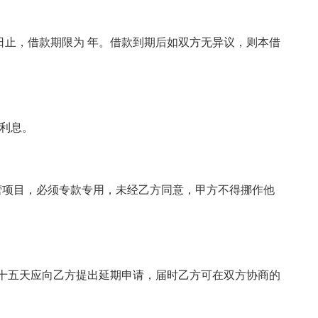
。
 年 月 日止，借款期限为 年。借款到期后如双方无异议，则本借
算利息。
营项目，必须专款专用，未经乙方同意，甲方不得挪作他
十五天应向乙方提出延期申请，届时乙方可在双方协商的