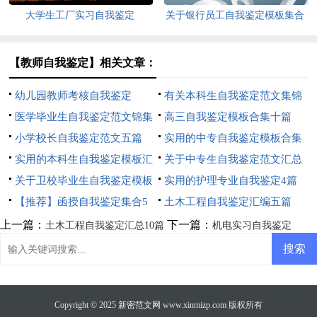
大学生工厂实习自我鉴定
关于银行员工自我鉴定模板集合
七篇
【教师自我鉴定】相关文章：
幼儿园教师考核自我鉴定
有关本科生自我鉴定范文集锦
医学毕业生自我鉴定范文锦集
八篇
高三自我鉴定模板合集十篇
8篇
小学校长自我鉴定范文五篇
实用的中专自我鉴定模板合集
实用的本科生自我鉴定模板汇
六篇
关于中专生自我鉴定范文汇总
编8篇
关于卫校毕业生自我鉴定模板
7篇
实用的护理专业自我鉴定4篇
汇编六篇
【推荐】函授自我鉴定集合5
土木工程自我鉴定汇编五篇
篇
上一篇：
下一篇：
土木工程自我鉴定汇总10篇
机电实习自我鉴定
Copyright © 2025
新密范文网
www.xinmizp.com 版权所有