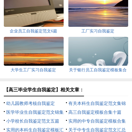
企业员工自我鉴定范文6篇
工厂实习自我鉴定
大学生工厂实习自我鉴定
关于银行员工自我鉴定模板集合
七篇
【高三毕业学生自我鉴定】相关文章：
幼儿园教师考核自我鉴定
有关本科生自我鉴定范文集锦
医学毕业生自我鉴定范文锦集
八篇
高三自我鉴定模板合集十篇
8篇
小学校长自我鉴定范文五篇
实用的中专自我鉴定模板合集
实用的本科生自我鉴定模板汇
六篇
关于中专生自我鉴定范文汇总