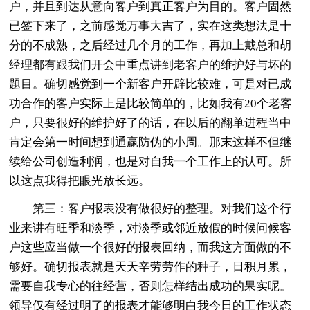
户，并且到达从意向客户到真正客户为目的。客户固然
已签下来了，之前感觉万事大吉了，实在这类想法是十
分的不成熟，之后经过几个月的工作，再加上戴总和胡
经理都有跟我们开会中重点讲到老客户的维护好与坏的
题目。确切感觉到一个新客户开辟比较难，可是对已成
功合作的客户实际上是比较简单的，比如我有20个老客
户，只要很好的维护好了的话，在以后的翻单进程当中
肯定会第一时间想到通赢防伪的小周。那末这样不但继
续给公司创造利润，也是对自我一个工作上的认可。所
以这点我得把眼光放长远。
第三：客户报表没有做很好的整理。对我们这个行
业来讲有旺季和淡季，对淡季或邻近放假的时候问候客
户这些应当做一个很好的报表回纳，而我这方面做的不
够好。确切报表就是天天辛劳劳作的种子，日积月累，
需要自我专心的往经营，否则怎样结出成功的果实呢。
领导仅有经过明了的报表才能够明白我今日的工作状态