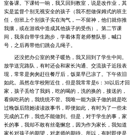
室备课。下课铃一响，我又回到教室，说是改作业，其
实是监督个别无视安全的孩子（我不想做保姆式的班主
任，但班上个别孩子实在淘气，一不留神，他们就你推
我攘，或在游戏中造成其他孩子的受伤）。第二节课
间，我亲自带学生跑步，学着体育老师整队形，喊口
号，之后再带他们跳会儿绳子。
还没把办公室的凳子暖热，我又回到了学生中间。
放学送完路队，有时还会和家长沟通、交流孩子近段表
现，常常是匆匆赶往餐厅后，饭菜早已凉了。下午依旧
如此。虽然在学校附近住，但是我常常是6：30以后才回
家，孩子丢给了我妈，吃的喝的，洗的换的，接送的，
看病吃药的，我统统不管。我唯一能为孩子做的就是吃
过晚饭后陪她读读故事书，即便如此，有时为了一些未
完成的工作，我也不能做到。但是，对于学生的事，家
长的事，我却不敢有丝毫懈怠，因为作为家长，我知道
家长对孩子的期望，对老师的期待。所以，有时即使是