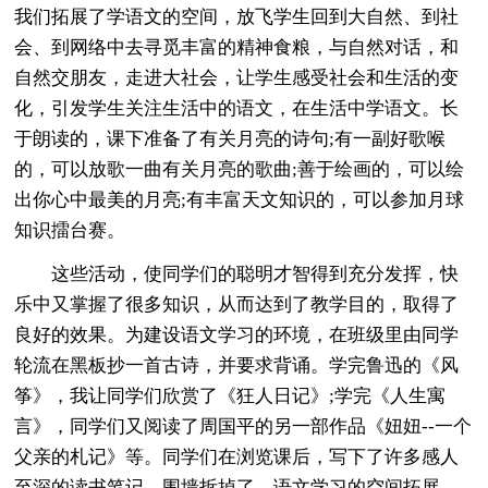
我们拓展了学语文的空间，放飞学生回到大自然、到社
会、到网络中去寻觅丰富的精神食粮，与自然对话，和
自然交朋友，走进大社会，让学生感受社会和生活的变
化，引发学生关注生活中的语文，在生活中学语文。长
于朗读的，课下准备了有关月亮的诗句;有一副好歌喉
的，可以放歌一曲有关月亮的歌曲;善于绘画的，可以绘
出你心中最美的月亮;有丰富天文知识的，可以参加月球
知识擂台赛。
这些活动，使同学们的聪明才智得到充分发挥，快
乐中又掌握了很多知识，从而达到了教学目的，取得了
良好的效果。为建设语文学习的环境，在班级里由同学
轮流在黑板抄一首古诗，并要求背诵。学完鲁迅的《风
筝》，我让同学们欣赏了《狂人日记》;学完《人生寓
言》，同学们又阅读了周国平的另一部作品《妞妞--一个
父亲的札记》等。同学们在浏览课后，写下了许多感人
至深的读书笔记。围墙拆掉了，语文学习的空间拓展